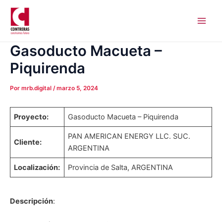
Ir
Navegación
Main
al
de
Men
contenido
entradas
Gasoducto Macueta –
Piquirenda
Por
mrb.digital
/
marzo 5, 2024
Proyecto:
Gasoducto Macueta – Piquirenda
PAN AMERICAN ENERGY LLC. SUC.
Cliente:
ARGENTINA
Localización:
Provincia de Salta, ARGENTINA
Descripción
: