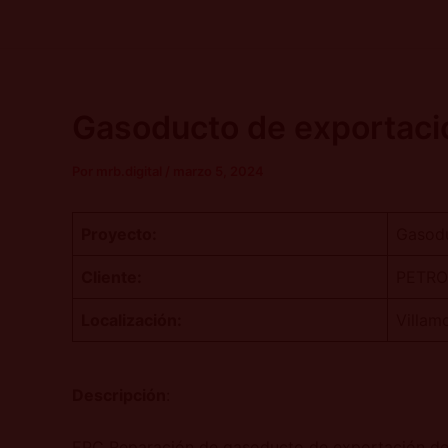
Ir
Navegación
al
de
contenido
entradas
Gasoducto de exportaci
Por
mrb.digital
/
marzo 5, 2024
Proyecto:
Gasodu
Cliente:
PETRO
Localización:
Villam
Descripción
:
EPC Reparación de gasoducto de exportación de