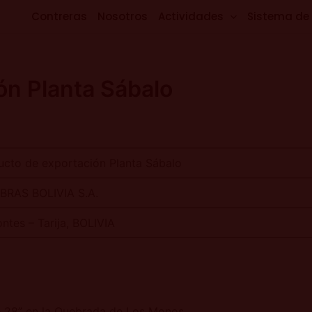
Contreras
Nosotros
Actividades
Sistema de
ón Planta Sábalo
cto de exportación Planta Sábalo
BRAS BOLIVIA S.A.
ontes – Tarija, BOLIVIA
 28” en la Quebrada de Los Monos.