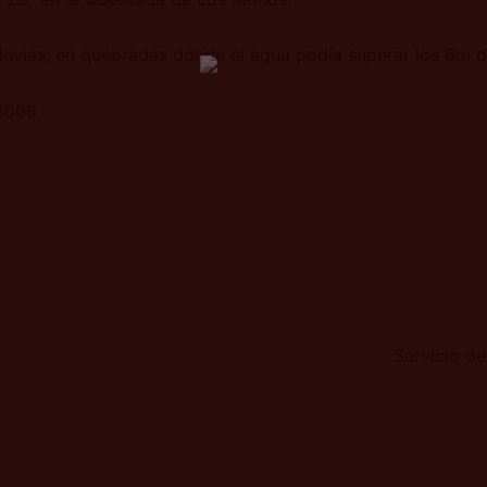
luvias, en quebradas donde el agua podía superar los 6m de
 2006