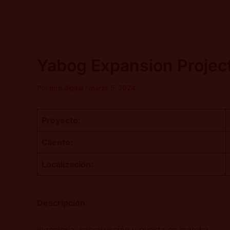
Ir
Navegación
al
de
contenido
entradas
Yabog Expansion Projec
Por
mrb.digital
/
marzo 5, 2024
Proyecto:
Cliente:
Localización:
Descripción
:
Ingeniería, construcción y puesta en marcha.