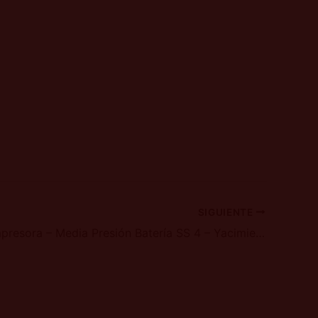
SIGUIENTE
Planta Compresora – Media Presión Batería SS 4 – Yacimiento San Sebastián