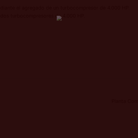
ediante el agregado de un turbocompresor de 4.000 HP.
 dos turbocompresores de 4.000 HP.