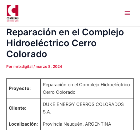
Ir
Navegación
Main
al
de
Men
contenido
entradas
Reparación en el Complejo
Hidroeléctrico Cerro
Colorado
Por
mrb.digital
/
marzo 8, 2024
Reparación en el Complejo Hidroeléctrico
Proyecto:
Cerro Colorado
DUKE ENERGY CERROS COLORADOS
Cliente:
S.A.
Localización:
Provincia Neuquén, ARGENTINA