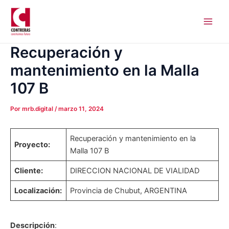
Ir
Navegación
Main
al
de
Men
contenido
entradas
Recuperación y
mantenimiento en la Malla
107 B
Por
mrb.digital
/
marzo 11, 2024
Recuperación y mantenimiento en la
Proyecto:
Malla 107 B
Cliente:
DIRECCION NACIONAL DE VIALIDAD
Localización:
Provincia de Chubut, ARGENTINA
Descripción
: