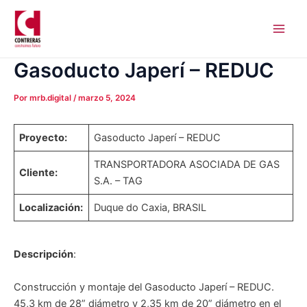
Ir
Navegación
Main
al
de
Men
contenido
entradas
Gasoducto Japerí – REDUC
Por
mrb.digital
/
marzo 5, 2024
Proyecto:
Gasoducto Japerí – REDUC
TRANSPORTADORA ASOCIADA DE GAS
Cliente:
S.A. – TAG
Localización:
Duque do Caxia, BRASIL
Descripción
:
Construcción y montaje del Gasoducto Japerí – REDUC.
45,3 km de 28” diámetro y 2,35 km de 20” diámetro en el