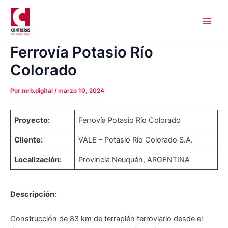
Ir
Navegación
Main
al
de
Men
contenido
entradas
Ferrovía Potasio Río
Colorado
Por
mrb.digital
/
marzo 10, 2024
Proyecto:
Ferrovía Potasio Río Colorado
Cliente:
VALE – Potasio Río Colorado S.A.
Localización:
Provincia Neuquén, ARGENTINA
Descripción
:
Construcción de 83 km de terraplén ferroviario desde el