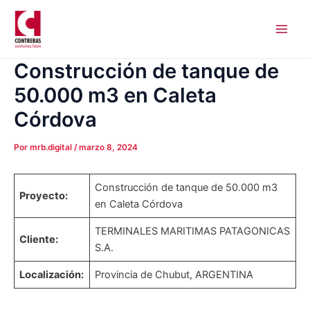
Ir
Navegación
Main
al
de
Men
contenido
entradas
Construcción de tanque de
50.000 m3 en Caleta
Córdova
Por
mrb.digital
/
marzo 8, 2024
Construcción de tanque de 50.000 m3
Proyecto:
en Caleta Córdova
TERMINALES MARITIMAS PATAGONICAS
Cliente:
S.A.
Localización:
Provincia de Chubut, ARGENTINA