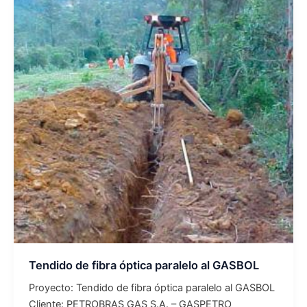
Tendido
de
fibra
óptica
paralelo
al
GASBOL
Tendido de fibra óptica paralelo al GASBOL
Proyecto: Tendido de fibra óptica paralelo al GASBOL
Cliente: PETROBRAS GAS S.A. – GASPETRO