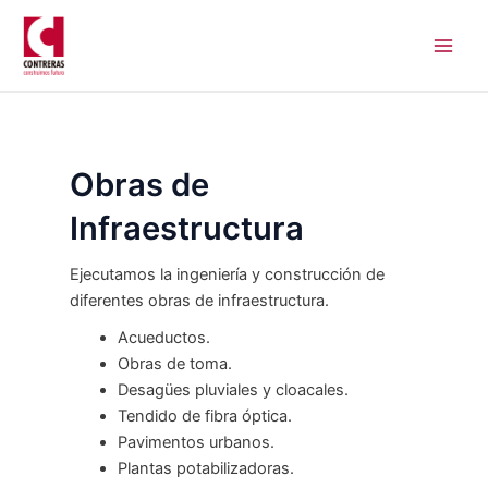
Ir
Paginación
Main
al
de
Men
contenido
entradas
Obras de
Infraestructura
Ejecutamos la ingeniería y construcción de
diferentes obras de infraestructura.
Acueductos.
Obras de toma.
Desagües pluviales y cloacales.
Tendido de fibra óptica.
Pavimentos urbanos.
Plantas potabilizadoras.