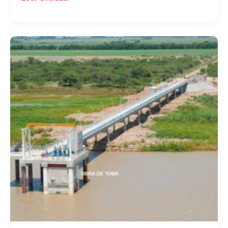
Construcción
de
Acueducto
Centro
–
Oeste