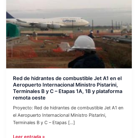
A1
en
el
Aeropuerto
Internacional
Ministro
Pistarini,
Terminales
B
y
C
Red de hidrantes de combustible Jet A1 en el
Aeropuerto Internacional Ministro Pistarini,
–
Terminales B y C – Etapas 1A, 1B y plataforma
Etapas
remota oeste
1A,
1B
Proyecto: Red de hidrantes de combustible Jet A1 en
y
el Aeropuerto Internacional Ministro Pistarini,
plataforma
Terminales B y C – Etapas […]
remota
Leer entrada »
oeste