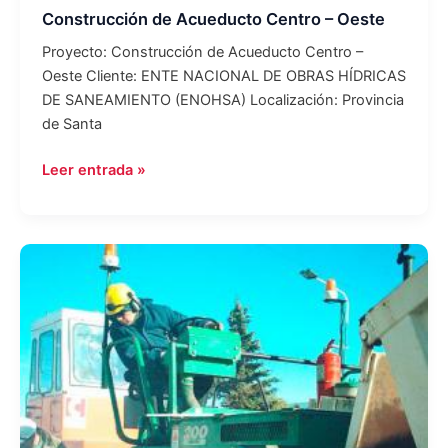
Construcción de Acueducto Centro – Oeste
Proyecto: Construcción de Acueducto Centro –
Oeste Cliente: ENTE NACIONAL DE OBRAS HÍDRICAS
DE SANEAMIENTO (ENOHSA) Localización: Provincia
de Santa
Leer entrada »
Pavimentación
de
600
cuadras
en
Comodoro
Rivadavia